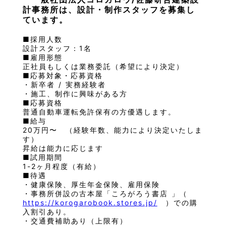
計事務所は、設計・制作スタッフを募集し
ています。
■採用人数
設計スタッフ：1名
■雇用形態
正社員もしくは業務委託（希望により決定）
■応募対象・応募資格
・新卒者 / 実務経験者
・施工、制作に興味がある方
■応募資格
普通自動車運転免許保有の方優遇します。
■給与
20万円〜 （経験年数、能力により決定いたしま
す）
昇給は能力に応じます
■試用期間
1-2ヶ月程度（有給）
■待遇
・健康保険、厚生年金保険、雇用保険
・事務所併設の古本屋「ころがろう書店 」（
https://korogarobook.stores.jp/
）での購
入割引あり。
・交通費補助あり（上限有）